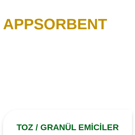
APPSORBENT
Daha yeşil ve temiz bir Dünya için doğal, çevre dostu absorban, yağ
emici ürünleri geliştiren, tüm Dünya ve Türkiye’de bu bilinçteki son
kullanıcılara sunan bir absorban ve uygulama platformudur.
TOZ / GRANÜL EMİCİLER